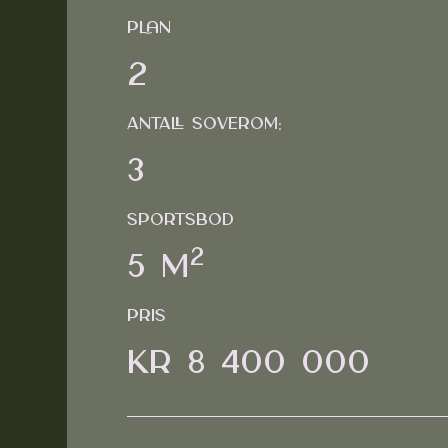
Plan
2
Antall Soverom:
3
Sportsbod
2
5 m
Pris
Kr 8 400 000